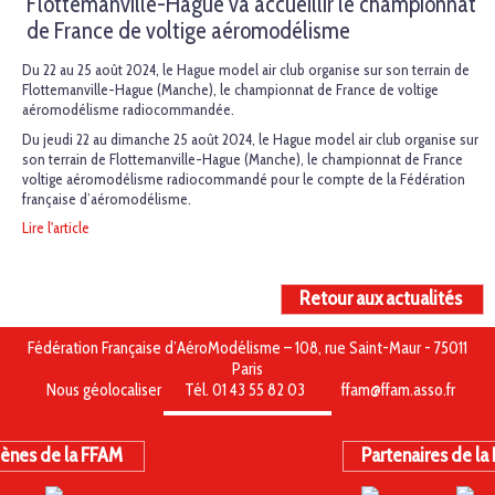
Flottemanville-Hague va accueillir le championnat
de France de voltige aéromodélisme
Du 22 au 25 août 2024, le Hague model air club organise sur son terrain de
Flottemanville-Hague (Manche), le championnat de France de voltige
aéromodélisme radiocommandée.
Du jeudi 22 au dimanche 25 août 2024, le Hague model air club organise sur
son terrain de Flottemanville-Hague (Manche), le championnat de France
voltige aéromodélisme radiocommandé pour le compte de la Fédération
française d’aéromodélisme.
Lire l'article
Retour aux actualités
Fédération Française d’AéroModélisme – 108, rue Saint-Maur - 75011
Paris
Nous géolocaliser
Tél. 01 43 55 82 03
ffam@ffam.asso.fr
ènes de la FFAM
Partenaires de la