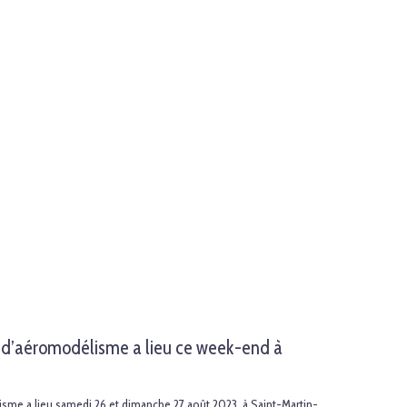
g d’aéromodélisme a lieu ce week-end à
sme a lieu samedi 26 et dimanche 27 août 2023, à Saint-Martin-