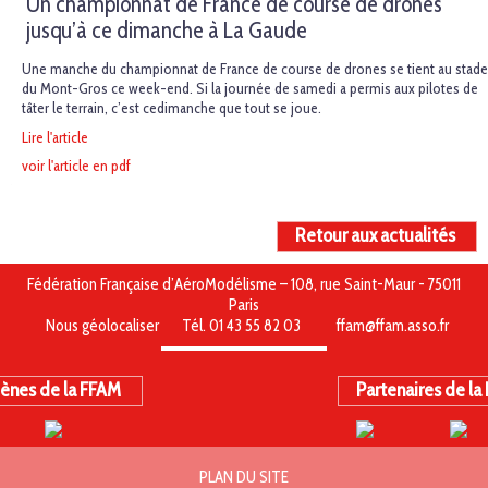
Un championnat de France de course de drones
jusqu’à ce dimanche à La Gaude
Une manche du championnat de France de course de drones se tient au stade
du Mont-Gros ce week-end. Si la journée de samedi a permis aux pilotes de
tâter le terrain, c’est cedimanche que tout se joue.
Lire l'article
voir l'article en pdf
Retour aux actualités
Fédération Française d’AéroModélisme – 108, rue Saint-Maur - 75011
Paris
Nous géolocaliser
Tél. 01 43 55 82 03
ffam@ffam.asso.fr
ènes de la FFAM
Partenaires de la
PLAN DU SITE