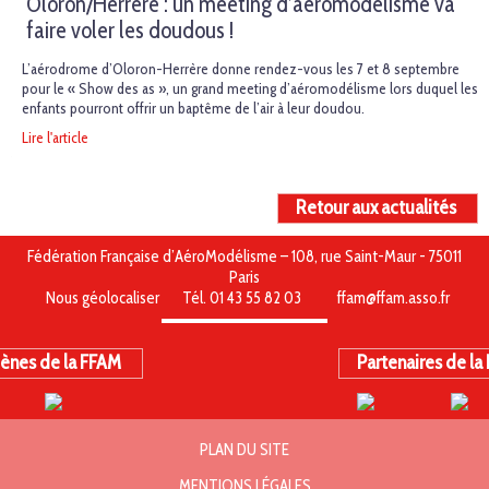
Oloron/Herrère : un meeting d’aéromodélisme va
faire voler les doudous !
L’aérodrome d’Oloron-Herrère donne rendez-vous les 7 et 8 septembre
pour le « Show des as », un grand meeting d’aéromodélisme lors duquel les
enfants pourront offrir un baptême de l’air à leur doudou.
Lire l'article
Retour aux actualités
Fédération Française d’AéroModélisme – 108, rue Saint-Maur - 75011
Paris
Nous géolocaliser
Tél. 01 43 55 82 03
ffam@ffam.asso.fr
ènes de la FFAM
Partenaires de la
PLAN DU SITE
MENTIONS LÉGALES