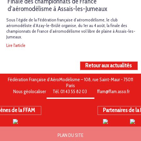
Finale des championnats de France
d’aéromodélisme à Assais-les-Jumeaux
Sous l’égide de la Fédération française d’aéromodélisme, le club
aéromodéliste d’Azay-le-Brûlé organise, du 1er au 4 août, la finale des
championnats de France d’aéromodélisme vol libre de plaine à Assais-les-
Jumeaux.
Lire l'article
Retour aux actualités
Fédération Française d’AéroModélisme – 108, rue Saint-Maur - 75011
Paris
Nous géolocaliser
Tél. 01 43 55 82 03
ffam@ffam.asso.fr
ènes de la FFAM
Partenaires de la
PLAN DU SITE