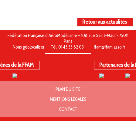
Retour aux actualités
Fédération Française d’AéroModélisme – 108, rue Saint-Maur - 75011
Paris
Nous géolocaliser
Tél. 01 43 55 82 03
ffam@ffam.asso.fr
ènes de la FFAM
Partenaires de la
PLAN DU SITE
MENTIONS LÉGALES
CONTACT