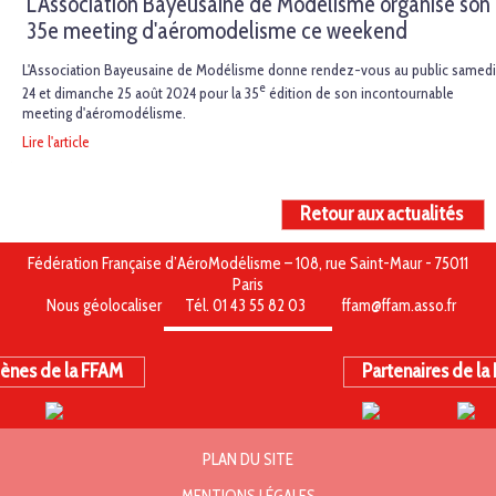
L'Association Bayeusaine de Modélisme organise son
35e meeting d'aéromodelisme ce weekend
L'Association Bayeusaine de Modélisme donne rendez-vous au public samedi
e
24 et dimanche 25 août 2024 pour la 35
édition de son incontournable
meeting d'aéromodélisme.
Lire l'article
Retour aux actualités
Fédération Française d’AéroModélisme – 108, rue Saint-Maur - 75011
Paris
Nous géolocaliser
Tél. 01 43 55 82 03
ffam@ffam.asso.fr
ènes de la FFAM
Partenaires de la
PLAN DU SITE
MENTIONS LÉGALES