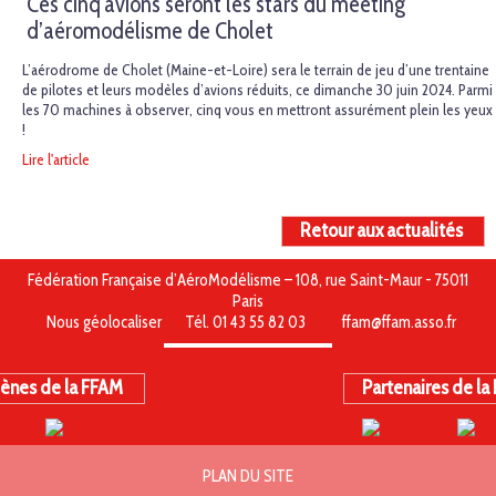
Ces cinq avions seront les stars du meeting
d’aéromodélisme de Cholet
L’aérodrome de Cholet (Maine-et-Loire) sera le terrain de jeu d’une trentaine
de pilotes et leurs modèles d’avions réduits, ce dimanche 30 juin 2024. Parmi
les 70 machines à observer, cinq vous en mettront assurément plein les yeux
!
Lire l'article
Retour aux actualités
Fédération Française d’AéroModélisme – 108, rue Saint-Maur - 75011
Paris
Nous géolocaliser
Tél. 01 43 55 82 03
ffam@ffam.asso.fr
ènes de la FFAM
Partenaires de la
PLAN DU SITE