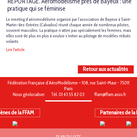
REPORTAGE. Aéromodélisme près de Bayeux : une
pratique qui se féminise
Le meeting d’aéromodélisme organisé par l’association de Bayeux à Saint-
Martin-des-Entrées (Calvados) réunit chaque année de nombreux pilotes,
souvent masculins. La pratique n’attire pas spécialement les femmes, mais
elles sont de plus en plus à vouloir s’initier au pilotage de modèles réduits
volants.
Lire l'article
Retour aux actualités
Fédération Française d’AéroModélisme – 108, rue Saint-Maur - 75011
Paris
Nous géolocaliser
Tél. 01 43 55 82 03
ffam@ffam.asso.fr
ènes de la FFAM
Partenaires de la