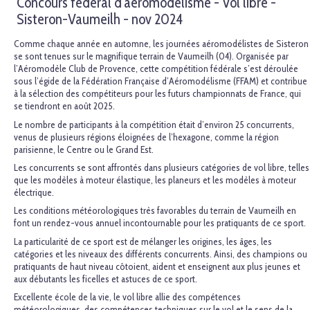
Concours fédéral d'aéromodélisme - Vol libre -
Sisteron-Vaumeilh - nov 2024
Comme chaque année en automne, les journées aéromodélistes de Sisteron
se sont tenues sur le magnifique terrain de Vaumeilh (04). Organisée par
l’Aéromodèle Club de Provence, cette compétition fédérale s’est déroulée
sous l’égide de la Fédération Française d’Aéromodélisme (FFAM) et contribue
à la sélection des compétiteurs pour les futurs championnats de France, qui
se tiendront en août 2025.
Le nombre de participants à la compétition était d’environ 25 concurrents,
venus de plusieurs régions éloignées de l’hexagone, comme la région
parisienne, le Centre ou le Grand Est.
Les concurrents se sont affrontés dans plusieurs catégories de vol libre, telles
que les modèles à moteur élastique, les planeurs et les modèles à moteur
électrique.
Les conditions météorologiques très favorables du terrain de Vaumeilh en
font un rendez-vous annuel incontournable pour les pratiquants de ce sport.
La particularité de ce sport est de mélanger les origines, les âges, les
catégories et les niveaux des différents concurrents. Ainsi, des champions ou
pratiquants de haut niveau côtoient, aident et enseignent aux plus jeunes et
aux débutants les ficelles et astuces de ce sport.
Excellente école de la vie, le vol libre allie des compétences
météorologiques, des compétences techniques sur le vol et le sens de la