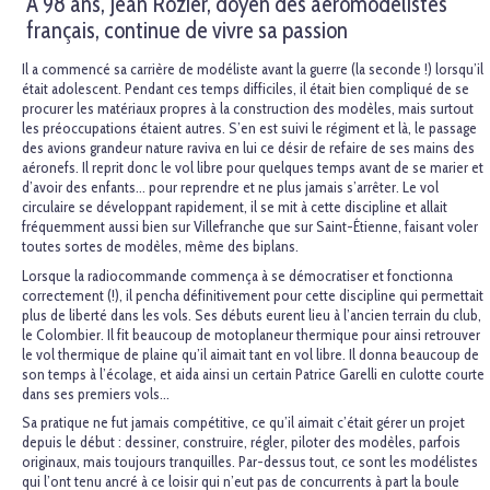
À 98 ans, Jean Rozier, doyen des aéromodélistes
français, continue de vivre sa passion
Il a commencé sa carrière de modéliste avant la guerre (la seconde !) lorsqu’il
était adolescent. Pendant ces temps difficiles, il était bien compliqué de se
procurer les matériaux propres à la construction des modèles, mais surtout
les préoccupations étaient autres. S’en est suivi le régiment et là, le passage
des avions grandeur nature raviva en lui ce désir de refaire de ses mains des
aéronefs. Il reprit donc le vol libre pour quelques temps avant de se marier et
d’avoir des enfants… pour reprendre et ne plus jamais s’arrêter. Le vol
circulaire se développant rapidement, il se mit à cette discipline et allait
fréquemment aussi bien sur Villefranche que sur Saint-Étienne, faisant voler
toutes sortes de modèles, même des biplans.
Lorsque la radiocommande commença à se démocratiser et fonctionna
correctement (!), il pencha définitivement pour cette discipline qui permettait
plus de liberté dans les vols. Ses débuts eurent lieu à l’ancien terrain du club,
le Colombier. Il fit beaucoup de motoplaneur thermique pour ainsi retrouver
le vol thermique de plaine qu’il aimait tant en vol libre. Il donna beaucoup de
son temps à l’écolage, et aida ainsi un certain Patrice Garelli en culotte courte
dans ses premiers vols…
Sa pratique ne fut jamais compétitive, ce qu’il aimait c’était gérer un projet
depuis le début : dessiner, construire, régler, piloter des modèles, parfois
originaux, mais toujours tranquilles. Par-dessus tout, ce sont les modélistes
qui l’ont tenu ancré à ce loisir qui n’eut pas de concurrents à part la boule