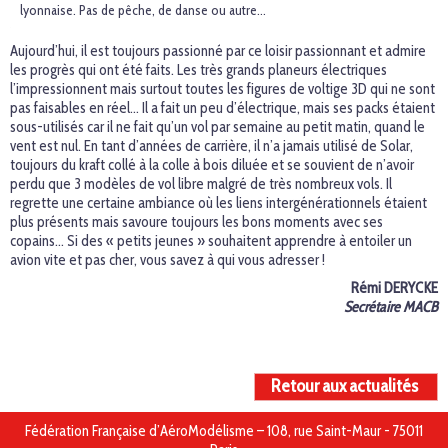
lyonnaise. Pas de pêche, de danse ou autre…
Aujourd’hui, il est toujours passionné par ce loisir passionnant et admire
les progrès qui ont été faits. Les très grands planeurs électriques
l’impressionnent mais surtout toutes les figures de voltige 3D qui ne sont
pas faisables en réel… Il a fait un peu d’électrique, mais ses packs étaient
sous-utilisés car il ne fait qu’un vol par semaine au petit matin, quand le
vent est nul. En tant d’années de carrière, il n’a jamais utilisé de Solar,
toujours du kraft collé à la colle à bois diluée et se souvient de n’avoir
perdu que 3 modèles de vol libre malgré de très nombreux vols. Il
regrette une certaine ambiance où les liens intergénérationnels étaient
plus présents mais savoure toujours les bons moments avec ses
copains… Si des « petits jeunes » souhaitent apprendre à entoiler un
avion vite et pas cher, vous savez à qui vous adresser !
Rémi DERYCKE
Secrétaire MACB
Retour aux actualités
Fédération Française d’AéroModélisme – 108, rue Saint-Maur - 75011