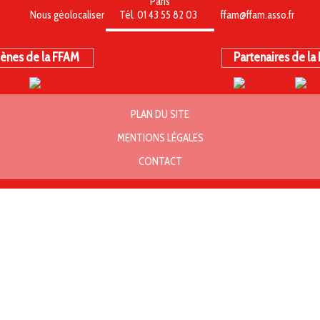
Paris
Nous géolocaliser
Tél. 01 43 55 82 03
ffam@ffam.asso.fr
ènes de la FFAM
Partenaires de la
PLAN DU SITE
MENTIONS LÉGALES
CONTACT