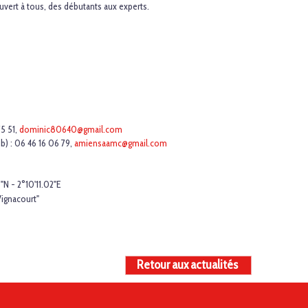
vert à tous, des débutants aux experts.
5 51,
dominic80640@gmail.com
ub) : 06 46 16 06 79,
amiensaamc@gmail.com
N - 2°10'11.02"E
Vignacourt"
Retour aux actualités