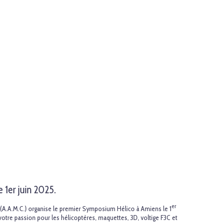
1er juin 2025.
er
.A.M.C.) organise le premier Symposium Hélico à Amiens le 1
votre passion pour les hélicoptères, maquettes, 3D, voltige F3C et