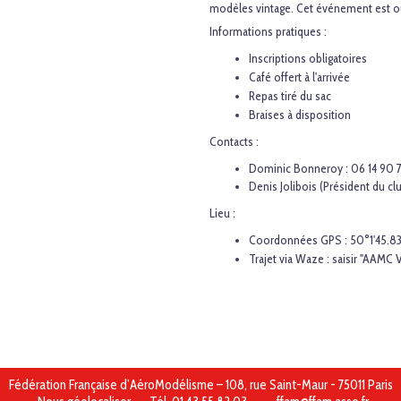
modèles vintage. Cet événement est ou
Informations pratiques :
Inscriptions obligatoires
Café offert à l'arrivée
Repas tiré du sac
Braises à disposition
Contacts :
Dominic Bonneroy : 06 14 90 7
Denis Jolibois (Président du cl
Lieu :
Coordonnées GPS : 50°1'45.83"
Trajet via Waze : saisir "AAMC 
Fédération Française d’AéroModélisme – 108, rue Saint-Maur - 75011 Paris