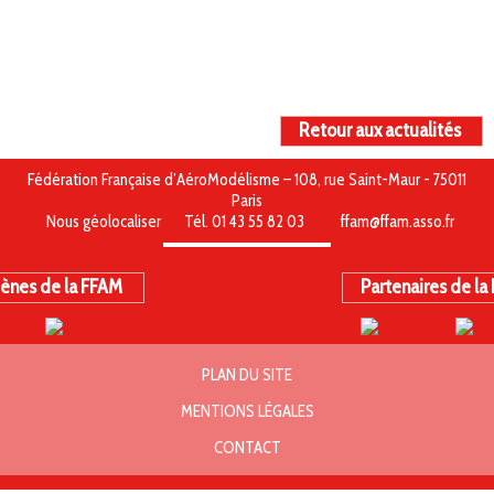
Retour aux actualités
Fédération Française d’AéroModélisme – 108, rue Saint-Maur - 75011
Paris
Nous géolocaliser
Tél. 01 43 55 82 03
ffam@ffam.asso.fr
ènes de la FFAM
Partenaires de la
PLAN DU SITE
MENTIONS LÉGALES
CONTACT