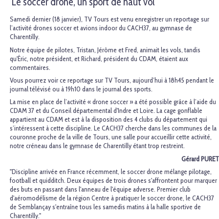
Le soccer drone, un sport de haut vol
Samedi dernier (18 janvier), TV Tours est venu enregistrer un reportage sur
l’activité drones soccer et avions indoor du CACH37, au gymnase de
Charentilly.
Notre équipe de pilotes, Tristan, Jérôme et Fred, animait les vols, tandis
qu'Éric, notre président, et Richard, président du CDAM, étaient aux
commentaires.
Vous pourrez voir ce reportage sur TV Tours, aujourd’hui à 18h45 pendant le
journal télévisé ou à 19h10 dans le journal des sports.
La mise en place de l’activité « drone soccer » a été possible grâce à l’aide du
CDAM 37 et du Conseil départemental d'Indre et Loire. La cage gonflable
appartient au CDAM et est à la disposition des 4 clubs du département qui
s’intéressent à cette discipline. Le CACH37 cherche dans les communes de la
couronne proche de la ville de Tours, une salle pour accueillir cette activité,
notre créneau dans le gymnase de Charentilly étant trop restreint.
Gérard PURET
"Discipline arrivée en France récemment, le soccer drone mélange pilotage,
football et quidditch. Deux équipes de trois drones s'affrontent pour marquer
des buts en passant dans l'anneau de l'équipe adverse. Premier club
d'aéromodélisme de la région Centre à pratiquer le soccer drone, le CACH37
de Semblançay s'entraîne tous les samedis matins à la halle sportive de
Charentilly."