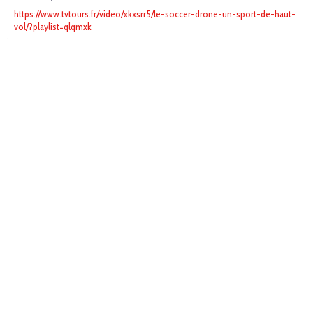
https://www.tvtours.fr/video/xkxsrr5/le-soccer-drone-un-sport-de-haut-
vol/?playlist=qlqmxk