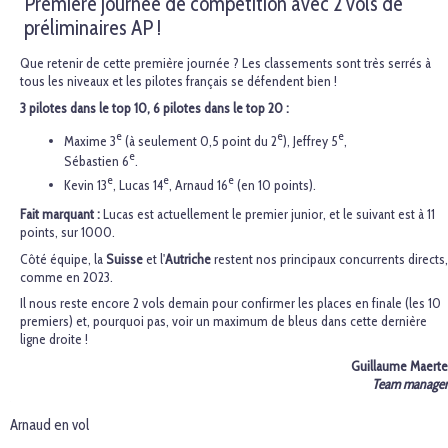
Première journée de compétition avec 2 vols de
préliminaires AP !
Que retenir de cette première journée ? Les classements sont très serrés à
tous les niveaux et les pilotes français se défendent bien !
3 pilotes dans le top 10, 6 pilotes dans le top 20 :
e
e
e
Maxime 3
(à seulement 0,5 point du 2
), Jeffrey 5
,
e
Sébastien 6
.
e
e
e
Kevin 13
, Lucas 14
, Arnaud 16
(en 10 points).
Fait marquant :
Lucas est actuellement le premier junior, et le suivant est à 11
points, sur 1000.
Côté équipe, la
Suisse
et l'
Autriche
restent nos principaux concurrents directs,
comme en 2023.
Il nous reste encore 2 vols demain pour confirmer les places en finale (les 10
premiers) et, pourquoi pas, voir un maximum de bleus dans cette dernière
ligne droite !
Guillaume Maerte
Team manager
Arnaud en vol