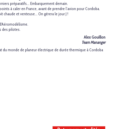
derniers préparatifs… Embarquement demain.
points à caler en France, avant de prendre l’avion pour Cordoba.
oit chaude et venteuse… On gèrera le jour J !
e d'Aéromodélisme.
 des pilotes.
Alex Gouillon
Team Mananger
t du monde de planeur électrique de durée thermique à Cordoba