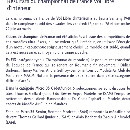
Résultats du championnat de France Vol Libre
d'Intérieur
Le championnat de France de
Vol Libre d’Intérieur
a eu lieu à Santeny (94
dans le complexe sportif des 4 saules, les vendredi 27, samedi 28 et dimanche
29 juin au matin.
3 titres de champion de France
ont été attribués à l’issue des compétitions d
ces modèles ultra légers, qui ne volent qu’à l’intérieur, en utilisant l’énergie
d’un moteur caoutchouc soigneusement choisi. Le modèle est guidé, quand
cela est nécessaire, au moyen d’une canne à pêche.
En F1D
(catégorie type « Championnat du monde »), le podium est constitu
de l’équipe de France qui se rendra en Roumanie fin novembre : Didier
Barberis, Thierry Marilier, André Geffroy-Lemoine, tous du Modèle Air Club de
Mandres - MACM. Notons la présence de deux jeunes dans cette catégorie
difficile d’accès.
Dans la catégorie Micro 35 Cadet/Junior
, 5 sélectionnés se sont disputés l
titre. Thomas Gaillard (Junior) du Sèvres Anjou Modélisme (SAM) l’emporte
nettement devant Alexis Baxevanakis et Da Costa Raphaël du Modèle, deux
cadets du Modèle Air Club de Mandres.
Enfin, en
Micro 35 Senior
, Bertrand Moriceau (SAM) remporte la médaille d’o
devant Thomas Gaillard (junior du SAM) et Alain Bochet du Evreux Air Model
(EAM).