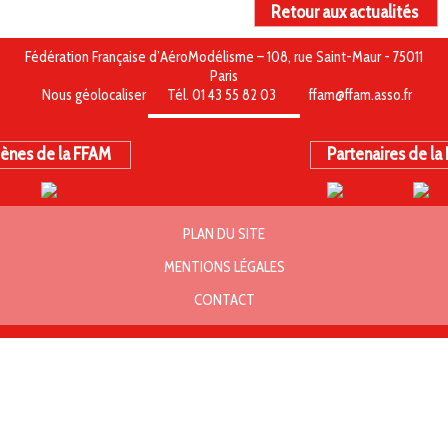
Retour aux actualités
Fédération Française d’AéroModélisme – 108, rue Saint-Maur - 75011
Paris
Nous géolocaliser
Tél. 01 43 55 82 03
ffam@ffam.asso.fr
ènes de la FFAM
Partenaires de la
PLAN DU SITE
MENTIONS LÉGALES
CONTACT