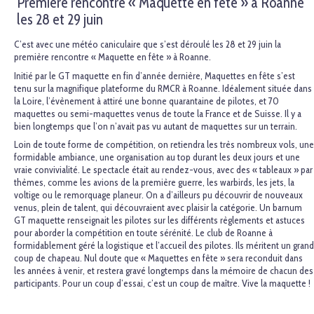
Première rencontre « Maquette en fête » à Roanne
les 28 et 29 juin
C’est avec une météo caniculaire que s’est déroulé les 28 et 29 juin la
première rencontre « Maquette en fête » à Roanne.
Initié par le GT maquette en fin d’année dernière, Maquettes en fête s’est
tenu sur la magnifique plateforme du RMCR à Roanne. Idéalement située dans
la Loire, l’évènement à attiré une bonne quarantaine de pilotes, et 70
maquettes ou semi-maquettes venus de toute la France et de Suisse. Il y a
bien longtemps que l’on n’avait pas vu autant de maquettes sur un terrain.
Loin de toute forme de compétition, on retiendra les très nombreux vols, une
formidable ambiance, une organisation au top durant les deux jours et une
vraie convivialité. Le spectacle était au rendez-vous, avec des « tableaux » par
thèmes, comme les avions de la première guerre, les warbirds, les jets, la
voltige ou le remorquage planeur. On a d’ailleurs pu découvrir de nouveaux
venus, plein de talent, qui découvraient avec plaisir la catégorie. Un barnum
GT maquette renseignait les pilotes sur les différents règlements et astuces
pour aborder la compétition en toute sérénité. Le club de Roanne à
formidablement géré la logistique et l’accueil des pilotes. Ils méritent un grand
coup de chapeau. Nul doute que « Maquettes en fête » sera reconduit dans
les années à venir, et restera gravé longtemps dans la mémoire de chacun des
participants. Pour un coup d’essai, c’est un coup de maître. Vive la maquette !