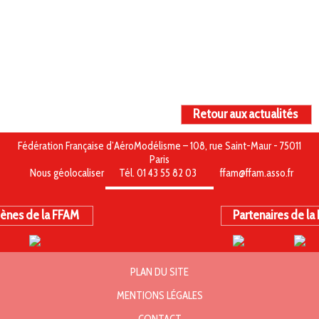
Retour aux actualités
Fédération Française d’AéroModélisme – 108, rue Saint-Maur - 75011
Paris
Nous géolocaliser
Tél. 01 43 55 82 03
ffam@ffam.asso.fr
ènes de la FFAM
Partenaires de la
PLAN DU SITE
MENTIONS LÉGALES