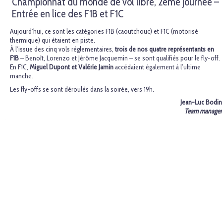
Championnat du monde de vol libre, 2ème journée –
Entrée en lice des F1B et F1C
Aujourd’hui, ce sont les catégories F1B (caoutchouc) et F1C (motorisé
thermique) qui étaient en piste.
À l’issue des cinq vols réglementaires,
trois de nos quatre représentants en
F1B
– Benoît, Lorenzo et Jérôme Jacquemin – se sont qualifiés pour le fly-off.
En F1C,
Miguel Dupont et Valérie Jamin
accédaient également à l’ultime
manche.
Les fly-offs se sont déroulés dans la soirée, vers 19h.
Jean-Luc Bodin
Team manager