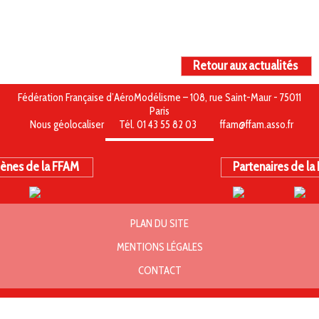
Retour aux actualités
Fédération Française d’AéroModélisme – 108, rue Saint-Maur - 75011
Paris
Nous géolocaliser
Tél. 01 43 55 82 03
ffam@ffam.asso.fr
ènes de la FFAM
Partenaires de la
PLAN DU SITE
MENTIONS LÉGALES
CONTACT