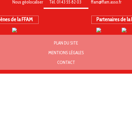
Nous géolocaliser
Tél. 01 43 55 82 03
ffam@ffam.asso.fr
ènes de la FFAM
Partenaires de la
PLAN DU SITE
MENTIONS LÉGALES
CONTACT