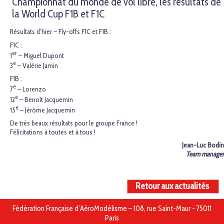
Championnat du monde de vol libre, les résultats de
la World Cup F1B et F1C
Résultats d’hier – Fly-offs F1C et F1B :
F1C :
er
1
– Miguel Dupont
e
3
– Valérie Jamin
F1B :
e
7
– Lorenzo
e
12
– Benoît Jacquemin
e
15
– Jérôme Jacquemin
De très beaux résultats pour le groupe France !
Félicitations à toutes et à tous !
Jean-Luc Bodin
Team manager
Retour aux actualités
Fédération Française d’AéroModélisme – 108, rue Saint-Maur - 75011
Paris