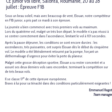
CE junior vol libre, Salonta, Roumanie, 20 au 28
juillet : Épreuve F1B
Sous un beau soleil, mais avec beaucoup de vent, Elouan, notre compétiteur
en F1B junior, a pris part ce mardi à son épreuve.
La journée a bien commencé avec trois premiers vols au maximum.
Lors du quatrième vol, malgré un très bon départ, le modèle n’a pas réussi à
se centrer correctement dans l’ascendance, limitant le vol à 101 secondes.
Après la pause déjeuner, les conditions se sont encore durcies : les
ascendances, très puissantes, ont surpris Elouan dès le début du cinquième
vol. Le modèle a été littéralement retourné par la pompe, forçant un
déthermalisage d’urgence pour éviter la perte du planeur.
Malgré cette grosse déception sportive, Elouan a su rester concentré et a
assuré ses deux derniers vols sans encombre, terminant la compétition sur
de très beaux vols.
e
Il se classe 17
de cette épreuve européenne.
Bravo à lui pour sa ténacité dans des conditions particulièrement exigeantes !
Emmanuel Ragot
Team manager