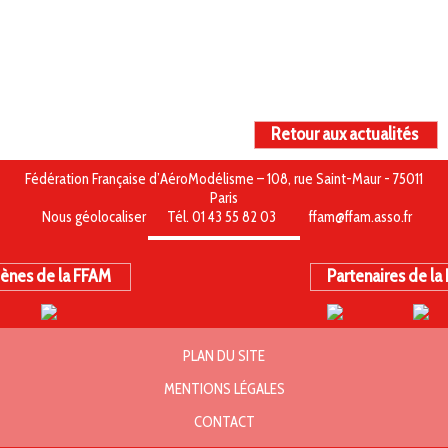
Retour aux actualités
Fédération Française d’AéroModélisme – 108, rue Saint-Maur - 75011
Paris
Nous géolocaliser
Tél. 01 43 55 82 03
ffam@ffam.asso.fr
ènes de la FFAM
Partenaires de la
PLAN DU SITE
MENTIONS LÉGALES
CONTACT