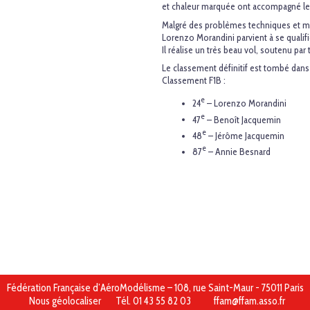
et chaleur marquée ont accompagné le
Malgré des problèmes techniques et mé
Lorenzo Morandini parvient à se qualifie
Il réalise un très beau vol, soutenu pa
Le classement définitif est tombé dans 
Classement F1B :
e
24
– Lorenzo Morandini
e
47
– Benoît Jacquemin
e
48
– Jérôme Jacquemin
e
87
– Annie Besnard
Fédération Française d’AéroModélisme – 108, rue Saint-Maur - 75011 Paris
Nous géolocaliser
Tél. 01 43 55 82 03
ffam@ffam.asso.fr