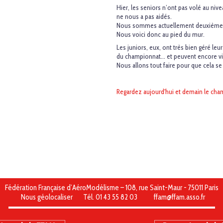
Hier, les seniors n’ont pas volé au ni
ne nous a pas aidés.
Nous sommes actuellement deuxièmes, j
Nous voici donc au pied du mur.
Les juniors, eux, ont très bien géré le
du championnat… et peuvent encore vis
Nous allons tout faire pour que cela se
Regardez aujourd'hui et demain le cha
Fédération Française d’AéroModélisme – 108, rue Saint-Maur - 75011 Paris
Nous géolocaliser
Tél. 01 43 55 82 03
ffam@ffam.asso.fr