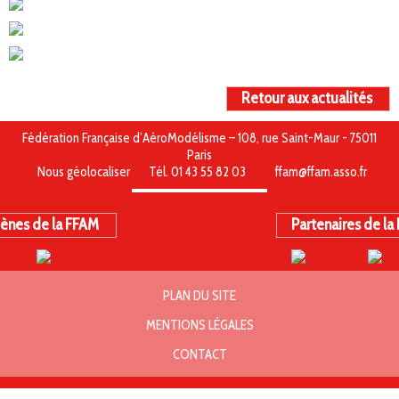
Retour aux actualités
Fédération Française d’AéroModélisme – 108, rue Saint-Maur - 75011
Paris
Nous géolocaliser
Tél. 01 43 55 82 03
ffam@ffam.asso.fr
ènes de la FFAM
Partenaires de la
PLAN DU SITE
MENTIONS LÉGALES
CONTACT