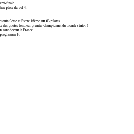
emi-finale.
ème place du vol 4.
.
tonin 9ème et Pierre 16ème sur 63 pilotes.
x des pilotes font leur premier championnat du monde sénior !
n sont devant la France.
u programme F.