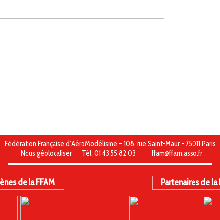
Fédération Française d’AéroModélisme – 108, rue Saint-Maur - 75011 Paris
Nous géolocaliser
Tél. 01 43 55 82 03
ffam@ffam.asso.fr
ènes de la FFAM
Partenaires de la