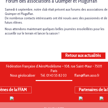
Forum des associations à Quimper et Pluguffan
Samedi 6 septembre, notre club était présent aux forums des associations de
Quimper et Pluguffan.
De nombreux contacts intéressants ont été noués avec des passionnés et de
futurs élèves.
Nous attendons maintenant quelques belles journées ensoleillées pour les
accueillir sur le terrain et lancer la saison !
Retour aux actualités
Fédération Française d’AéroModélisme – 108, rue Saint-Maur - 75011
Paris
Nous géolocaliser
Tél. 01 43 55 82 03
ffam@ffam.asso.fr
ènes de la FFAM
Partenaires de la