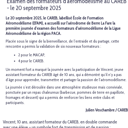
Examen des formateurs d'aéromodélisme au CAREB
- le 20 septembre 2025
Le 20 septembre 2025, le CAREB, labellisé École de Formation
Aéromodélisme (EFAM), a accueilli sur l’aérodrome de Berre La Fare la
première journée d’examen des formateurs d’aéromodélisme de la Ligue
Aéromodélisme de la région PACA.
Placée sous le signe de la bienveillance, de l’entraide et du partage, cette
rencontre a permis la validation de six nouveaux formateurs :
2 pour le MACAP,
4 pour le CAREB.
Un moment fort a marqué la journée avec la participation de Vincent, jeune
assistant formateur du CAREB âgé de 10 ans, qui a démontré qu’il n’y a pas
d’âge pour apprendre, transmettre et partager la passion de l’aéromodélisme.
La journée s’est déroulée dans une atmosphère studieuse mais conviviale,
ponctuée par un repas chaleureux (barbecue, pommes de terre en papillote,
fromages et dessert) qui a permis de renforcer les liens entre clubs et
participants.
Julien Veschambre / CAREB
Vincent, 10 ans, assistant formateur du CAREB, en double commande
avec une élève – un symbole fort de transmission et de passion ;