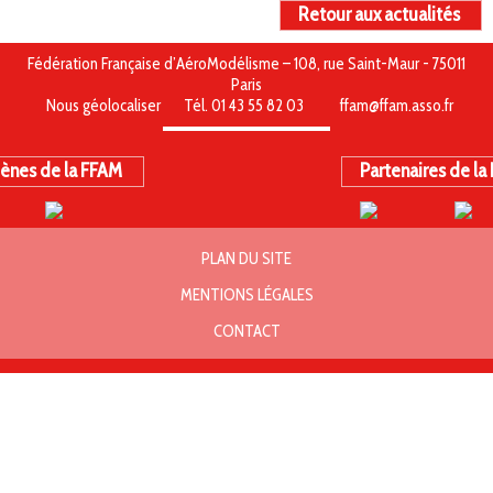
Retour aux actualités
Fédération Française d’AéroModélisme – 108, rue Saint-Maur - 75011
Paris
Nous géolocaliser
Tél. 01 43 55 82 03
ffam@ffam.asso.fr
ènes de la FFAM
Partenaires de la
PLAN DU SITE
MENTIONS LÉGALES
CONTACT