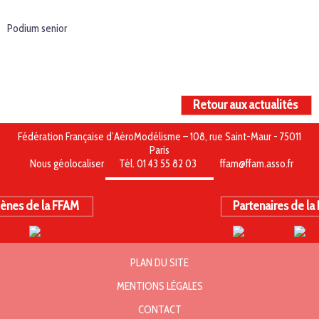
Podium senior
Retour aux actualités
Fédération Française d’AéroModélisme – 108, rue Saint-Maur - 75011
Paris
Nous géolocaliser
Tél. 01 43 55 82 03
ffam@ffam.asso.fr
ènes de la FFAM
Partenaires de la
PLAN DU SITE
MENTIONS LÉGALES
CONTACT