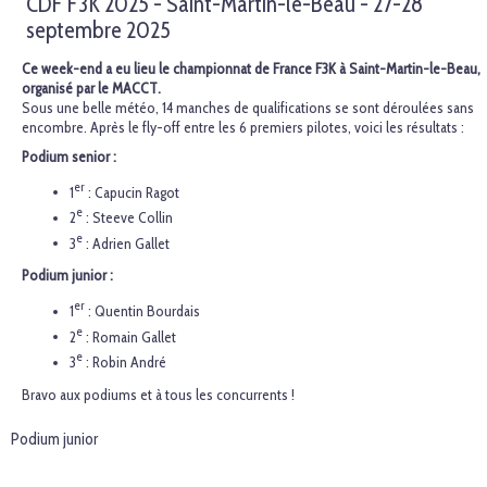
CDF F3K 2025 - Saint-Martin-le-Beau - 27-28
septembre 2025
Ce week-end a eu lieu le championnat de France F3K à Saint-Martin-le-Beau,
organisé par le MACCT.
Sous une belle météo, 14 manches de qualifications se sont déroulées sans
encombre. Après le fly-off entre les 6 premiers pilotes, voici les résultats :
Podium senior :
er
1
: Capucin Ragot
e
2
: Steeve Collin
e
3
: Adrien Gallet
Podium junior :
er
1
: Quentin Bourdais
e
2
: Romain Gallet
e
3
: Robin André
Bravo aux podiums et à tous les concurrents !
Podium junior