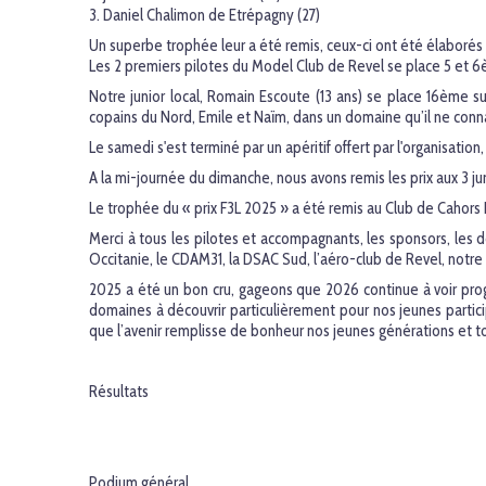
3. Daniel Chalimon de Etrépagny (27)
Un superbe trophée leur a été remis, ceux-ci ont été élaborés 
Les 2 premiers pilotes du Model Club de Revel se place 5 et 
Notre junior local, Romain Escoute (13 ans) se place 16ème s
copains du Nord, Emile et Naïm, dans un domaine qu’il ne connais
Le samedi s'est terminé par un apéritif offert par l'organisatio
A la mi-journée du dimanche, nous avons remis les prix aux 3 jun
Le trophée du « prix F3L 2025 » a été remis au Club de Cahors L
Merci à tous les pilotes et accompagnants, les sponsors, les 
Occitanie, le CDAM31, la DSAC Sud, l’aéro-club de Revel, notre 
2025 a été un bon cru, gageons que 2026 continue à voir prog
domaines à découvrir particulièrement pour nos jeunes particip
que l’avenir remplisse de bonheur nos jeunes générations et to
Résultats
Podium général