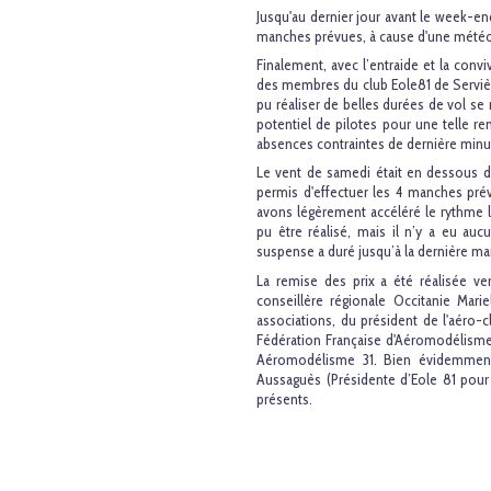
Jusqu'au dernier jour avant le week-en
manches prévues, à cause d'une météo 
Finalement, avec l’entraide et la conviv
des membres du club Eole81 de Serviès 
pu réaliser de belles durées de vol se
potentiel de pilotes pour une telle 
absences contraintes de dernière minu
Le vent de samedi était en dessous de
permis d'effectuer les 4 manches pré
avons légèrement accéléré le rythme l'
pu être réalisé, mais il n’y a eu auc
suspense a duré jusqu’à la dernière man
La remise des prix a été réalisée v
conseillère régionale Occitanie Mar
associations, du président de l'aéro-c
Fédération Française d'Aéromodélisme
Aéromodélisme 31. Bien évidemmen
Aussaguès (Présidente d’Eole 81 pou
présents.