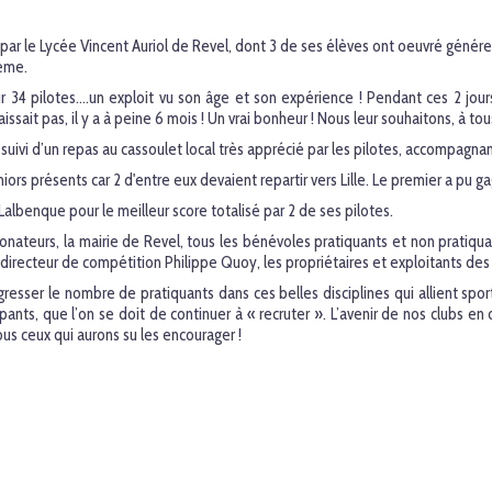
par le Lycée Vincent Auriol de Revel, dont 3 de ses élèves ont oeuvré généreu
6ème.
ur 34 pilotes....un exploit vu son âge et son expérience ! Pendant ces 2 j
sait pas, il y a à peine 6 mois ! Un vrai bonheur ! Nous leur souhaitons, à tous
n, suivi d’un repas au cassoulet local très apprécié par les pilotes, accompag
iors présents car 2 d'entre eux devaient repartir vers Lille. Le premier a pu g
albenque pour le meilleur score totalisé par 2 de ses pilotes.
donateurs, la mairie de Revel, tous les bénévoles pratiquants et non pratiq
directeur de compétition Philippe Quoy, les propriétaires et exploitants des 
resser le nombre de pratiquants dans ces belles disciplines qui allient spo
ants, que l’on se doit de continuer à « recruter ». L’avenir de nos clubs en
us ceux qui aurons su les encourager !