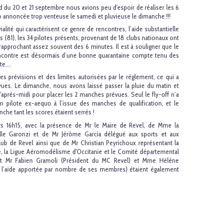
d du 20 et 21 septembre nous avions peu d'espoir de réaliser les 6
annoncée trop venteuse le samedi et pluvieuse le dimanche !!!
ialité qui caractérisent ce genre de rencontres, l’aide substantielle
(81), les 34 pilotes présents, provenant de 18 clubs nationaux ont
 rapprochant assez souvent des 6 minutes. Il est à souligner que le
rencontre est désormais d’une bonne quarantaine compte tenu des
te….
s prévisions et des limites autorisées par le règlement, ce qui a
vues. Le dimanche, nous avons laissé passer la pluie du matin et
après-midi pour placer les 2 manches prévues. Seul le fly-off n’a
un pilote ex-aequo à l’issue des manches de qualification, et le
che tant les scores étaient serrés !
ers 16h15, avec la présence de Mr le Maire de Revel, de Mme la
ielle Garonzi et de Mr Jérôme Garcia délégué aux sports et aux
lub de Revel ainsi que de Mr Christian Peyrichoux représentant la
, la Ligue Aéromodélisme d'Occitanie et le Comité départemental
t Mr Fabien Gramoli (Président du MC Revel) et Mme Hélène
r l’aide apportée par nombre de ses membres) étaient également