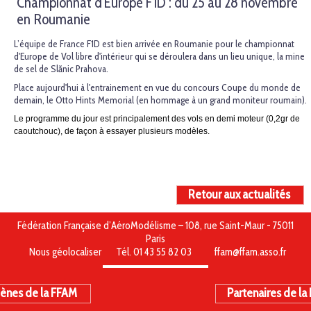
Championnat d'Europe F1D : du 25 au 28 novembre
en Roumanie
L’équipe de France F1D est bien arrivée en Roumanie pour le championnat
d'Europe de Vol libre d'intérieur qui se déroulera dans un lieu unique, la mine
de sel de Slănic Prahova.
Place aujourd'hui à l'entrainement en vue du concours Coupe du monde de
demain, le Otto Hints Memorial (en hommage à un grand moniteur roumain).
Le programme du jour est principalement des vols en demi moteur (0,2gr de
caoutchouc), de façon à essayer plusieurs modèles.
Retour aux actualités
Fédération Française d’AéroModélisme – 108, rue Saint-Maur - 75011
Paris
Nous géolocaliser
Tél. 01 43 55 82 03
ffam@ffam.asso.fr
ènes de la FFAM
Partenaires de la