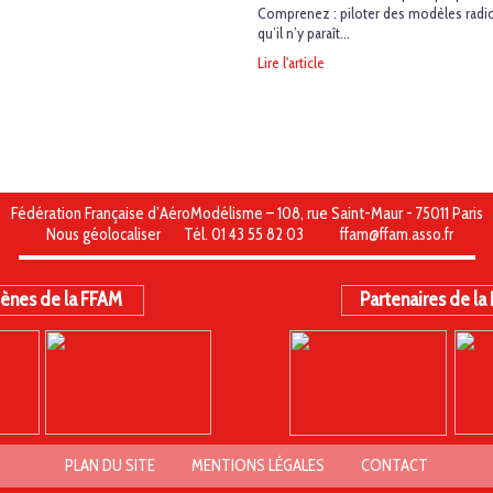
Comprenez : piloter des modèles radi
qu’il n’y paraît…
Lire l'article
Fédération Française d’AéroModélisme – 108, rue Saint-Maur - 75011 Paris
Nous géolocaliser
Tél. 01 43 55 82 03
ffam@ffam.asso.fr
ènes de la FFAM
Partenaires de la
PLAN DU SITE
MENTIONS LÉGALES
CONTACT