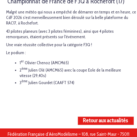
Championnat de France de F3Q à Rochefort (17)
Malgré une météo qui nous a empêché de démarrer en temps et en heure, ce
CdF 2026 s'est merveilleusement bien déroulé sur la belle plateforme du
RAC17, à Rochefort.
43 pilotes planeurs (avec 3 pilotes féminines), ainsi que 4 pilotes
remorqueurs, étaient présents sur l'événement.
Une vraie réussite collective pour la catégorie F3Q !
Le podium :
er
1
Olivier Chenoz (AMCM65)
ème
2
Julien Olé (AMCM65) avec la coupe Eole de la meilleure
vitesse (29,40s)
ème
3
Julien Gourdet (CAAFT 574)
Retour aux actualités
Fédération Française d’AéroModélisme – 108, rue Saint-Maur - 75011