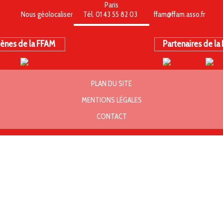
Paris
Nous géolocaliser
Tél. 01 43 55 82 03
ffam@ffam.asso.fr
ènes de la FFAM
Partenaires de la
PLAN DU SITE
MENTIONS LÉGALES
CONTACT