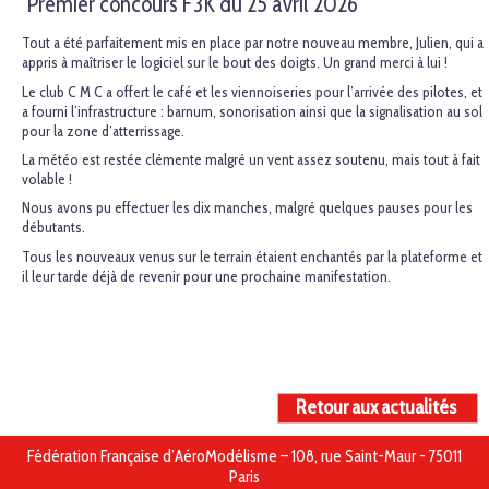
Premier concours F3K du 25 avril 2026
Tout a été parfaitement mis en place par notre nouveau membre, Julien, qui a
appris à maîtriser le logiciel sur le bout des doigts. Un grand merci à lui !
Le club C M C a offert le café et les viennoiseries pour l’arrivée des pilotes, et
a fourni l’infrastructure : barnum, sonorisation ainsi que la signalisation au sol
pour la zone d’atterrissage.
La météo est restée clémente malgré un vent assez soutenu, mais tout à fait
volable !
Nous avons pu effectuer les dix manches, malgré quelques pauses pour les
débutants.
Tous les nouveaux venus sur le terrain étaient enchantés par la plateforme et
il leur tarde déjà de revenir pour une prochaine manifestation.
Retour aux actualités
Fédération Française d’AéroModélisme – 108, rue Saint-Maur - 75011
Paris