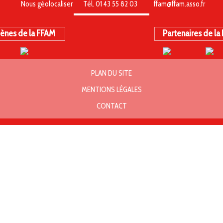
Nous géolocaliser
Tél. 01 43 55 82 03
ffam@ffam.asso.fr
ènes de la FFAM
Partenaires de la
PLAN DU SITE
MENTIONS LÉGALES
CONTACT