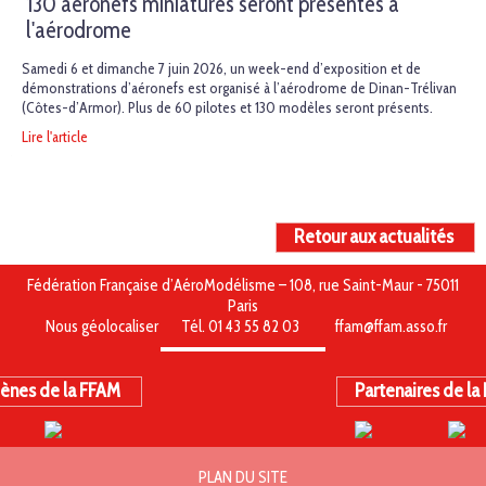
130 aéronefs miniatures seront présentés à
l'aérodrome
Samedi 6 et dimanche 7 juin 2026, un week-end d’exposition et de
démonstrations d’aéronefs est organisé à l’aérodrome de Dinan-Trélivan
(Côtes-d’Armor). Plus de 60 pilotes et 130 modèles seront présents.
Lire l'article
Retour aux actualités
Fédération Française d’AéroModélisme – 108, rue Saint-Maur - 75011
Paris
Nous géolocaliser
Tél. 01 43 55 82 03
ffam@ffam.asso.fr
ènes de la FFAM
Partenaires de la
PLAN DU SITE