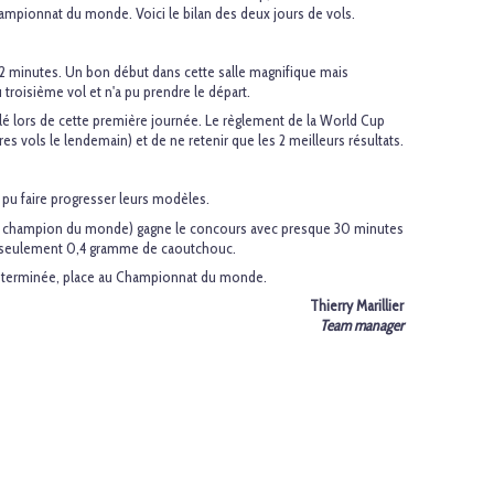
ampionnat du monde. Voici le bilan des deux jours de vols.
2 minutes. Un bon début dans cette salle magnifique mais
roisième vol et n'a pu prendre le départ.
é lors de cette première journée. Le règlement de la World Cup
tres vols le lendemain) et de ne retenir que les 2 meilleurs résultats.
t pu faire progresser leurs modèles.
n champion du monde) gagne le concours avec presque 30 minutes
c seulement 0,4 gramme de caoutchouc.
s terminée, place au Championnat du monde.
Thierry Marillier
Team manager