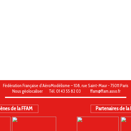
Fédération Française d’AéroModélisme – 108, rue Saint-Maur - 75011 Paris
Nous géolocaliser
Tél. 01 43 55 82 03
ffam@ffam.asso.fr
ènes de la FFAM
Partenaires de la