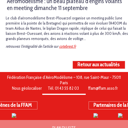
Aéromodélisme : un beau plateau d'engins volants
en meeting dimanche 11 septembre
Le club d'aéromodélisme Brest-Plouarzel organise un meeting public (une
première à la pointe de la Bretagne) qui permettra de voir évoluer l'A400M du
team Airbus de Nantes, le biplan Dragon rapide, réplique de celui qui faisait la
liaison Brest-Ouessant, des avions à réactions volant à plus de 300 km/h, des
grands planeurs remorqués, des avions de voltige...
retrouvez l'intégralité de l'article sur
cotebrest.fr
Retour aux actualités
Fédération Française d’AéroModélisme – 108, rue Saint-Maur - 75011
Paris
Nous géolocaliser
Tél. 01 43 55 82 03
ffam@ffam.asso.fr
ènes de la FFAM
Partenaires de la