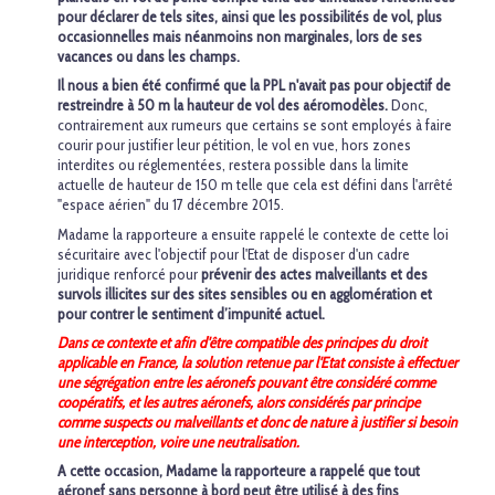
pour déclarer de tels sites, ainsi que les possibilités de vol, plus
occasionnelles mais néanmoins non marginales, lors de ses
vacances ou dans les champs.
Il nous a bien été confirmé que la PPL n'avait pas pour objectif de
restreindre à 50 m la hauteur de vol des aéromodèles.
Donc,
contrairement aux rumeurs que certains se sont employés à faire
courir pour justifier leur pétition, le vol en vue, hors zones
interdites ou réglementées, restera possible dans la limite
actuelle de hauteur de 150 m telle que cela est défini dans l'arrêté
"espace aérien" du 17 décembre 2015.
Madame la rapporteure a ensuite rappelé le contexte de cette loi
sécuritaire avec l'objectif pour l'Etat de disposer d'un cadre
juridique renforcé pour
prévenir
des actes malveillants et des
survols illicites sur des sites sensibles ou en agglomération et
pour contrer le sentiment d’impunité actuel.
Dans ce contexte et afin d'être compatible des principes du droit
applicable en France, la solution retenue par l'Etat consiste à effectuer
une ségrégation entre les aéronefs pouvant être considéré comme
coopératifs, et les autres aéronefs, alors considérés par principe
comme suspects ou malveillants et donc de nature à justifier si besoin
une interception, voire une neutralisation.
A cette occasion,
Madame la rapporteure a rappelé
que tout
aéronef sans personne à bord peut être utilisé à des fins