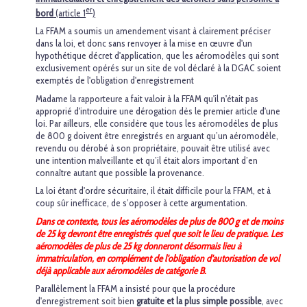
er
bord
(article 1
)
La FFAM a soumis un amendement visant à clairement préciser
dans la loi, et donc sans renvoyer à la mise en œuvre d'un
hypothétique décret d'application, que les aéromodèles qui sont
exclusivement opérés sur un site de vol déclaré à la DGAC soient
exemptés de l'obligation d'enregistrement
Madame la rapporteure a fait valoir à la FFAM qu'il n'était pas
approprié d'introduire une dérogation dès le premier article d'une
loi. Par ailleurs, elle considère que tous les aéromodèles de plus
de 800 g doivent être enregistrés en arguant qu’un aéromodèle,
revendu ou dérobé à son propriétaire, pouvait être utilisé avec
une intention malveillante et qu’il était alors important d’en
connaître autant que possible la provenance.
La loi étant d'ordre sécuritaire, il était difficile pour la FFAM, et à
coup sûr inefficace, de s’opposer à cette argumentation.
Dans ce contexte, tous les aéromodèles de plus de 800 g et de moins
de 25 kg devront être enregistrés quel que soit le lieu de pratique. Les
aéromodèles de plus de 25 kg donneront désormais lieu à
immatriculation, en complément de l'obligation d'autorisation de vol
déjà applicable aux aéromodèles de catégorie B.
Parallèlement la FFAM a insisté pour que la procédure
d'enregistrement soit bien
gratuite et la plus simple possible
, avec