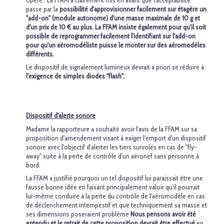
opéré. La FFAM a clairement mis en avant que l'acceptabilité
passe par la
possibilité d'approvisionner facilement sur étagère un
"add-on" (module autonome) d'une masse maximale de 10 g et
d'un prix de 10 € au plus. La FFAM insiste également pour qu'il soit
possible de reprogrammer facilement l'identifiant sur l'add-on
pour qu'un aéromodéliste puisse le monter sur des aéromodèles
différents.
Le dispositif de signalement lumineux devrait a priori se réduire à
l'exigence de simples diodes "flash".
Dispositif d'alerte sonore
Madame la rapporteure a souhaité avoir l'avis de la FFAM sur sa
proposition d'amendement visant à exiger l'emport d'un dispositif
sonore avec l'objectif d'alerter les tiers survolés en cas de "fly-
away" suite à la perte de contrôle d'un aéronef sans personne à
bord.
La FFAM a justifié pourquoi un tel dispositif lui paraissait être une
fausse bonne idée en faisant principalement valoir qu'il pourrait
lui-même conduire à la perte du contrôle de l'aéromodèle en cas
de déclenchement intempestif et que techniquement sa masse et
ses dimensions poseraient problème
Nous pensons avoir été
entendu et le retrait de cette proposition devrait être effectué
en