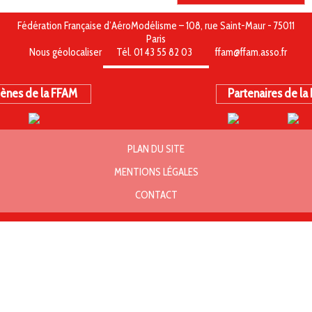
Fédération Française d’AéroModélisme – 108, rue Saint-Maur - 75011
Paris
Nous géolocaliser
Tél. 01 43 55 82 03
ffam@ffam.asso.fr
ènes de la FFAM
Partenaires de la
PLAN DU SITE
MENTIONS LÉGALES
CONTACT