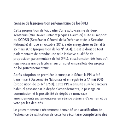
Genèse de la proposition parlementaire de loi (PPL)
Cette proposition de loi, partie d'une auto-saisine de deux
sénateurs (MM. Xavier Pintat et Jacques Gauthier) suite au rapport
du SGDSN (Secrétariat Général de la Défense et de la Sécurité
Nationale) diffusé en octobre 2015, a été enregistrée au Sénat le
25 mars 2016 (proposition de loi N° 504). C’est le droit de tout
parlementaire de prendre une telle initiative qualifiée de
proposition parlementaire de loi (PPL), et sa fonction dès lors qu'il
juge nécessaire de légiférer sur un sujet en parallèle des projets
de loi gouvernementaux.
Après adoption en première lecture par le Sénat, la PPL a été
transmise à l'Assemblée Nationale et enregistrée le
17 mai 2016
(proposition de loi N° 3750). Cette PPL a ensuite suivi le parcours
habituel passant par le dépôt d’amendements, le passage en
commission et la possibilité de dépôt de nouveaux
amendements parlementaires en séance plénière d'examen et de
vote par les députés.
Le gouvernement a récemment demandé une
accélération
de
l'échéance de ratification de cette loi sécuritaire
compte tenu des