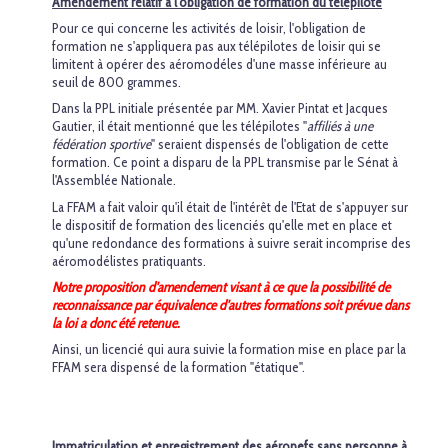
Amendement relatif à l'obligation de formation du télépilote
Pour ce qui concerne les activités de loisir, l'obligation de
formation ne s'appliquera pas aux télépilotes de loisir qui se
limitent à opérer des aéromodéles d'une masse inférieure au
seuil de 800 grammes.
Dans la PPL initiale présentée par MM. Xavier Pintat et Jacques
Gautier, il était mentionné que les télépilotes "
affiliés à une
fédération sportive
" seraient dispensés de l'obligation de cette
formation. Ce point a disparu de la PPL transmise par le Sénat à
l'Assemblée Nationale.
La FFAM a fait valoir qu'il était de l'intérêt de l'Etat de s'appuyer sur
le dispositif de formation des licenciés qu'elle met en place et
qu'une redondance des formations à suivre serait incomprise des
aéromodélistes pratiquants.
Notre proposition d'amendement visant à ce que la possibilité de
reconnaissance par équivalence d'autres formations soit prévue dans
la loi a donc été retenue.
Ainsi, un licencié qui aura suivie la formation mise en place par la
FFAM sera dispensé de la formation "étatique".
Immatriculation et enregistrement des aéronefs sans personne à