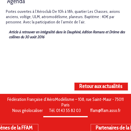
Agenda
Portes ouvertes à l’Aéroclub De 10h à 18h, quartier Les Chasses, avions
anciens, voltige, ULM, aéromodélisme, planeurs. Baptème : 40€ par
personne. Avec la participation de l’armée de l’air.
Article à retrouver en intégralité dans le Dauphiné, édition Romans et Drôme des
collines du 30 août 2016
Retour aux actualités
Fédération Française d’AéroModélisme – 108, rue Saint-Maur - 75011
Paris
Nous géolocaliser
Tél. 01 43 55 82 03
ffam@ffam.asso.fr
ènes de la FFAM
Partenaires de la