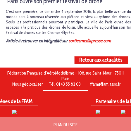
Paris ouvre son premier festival de drone
C’est une première, ce dimanche 4 septembre 2016, la plus belle avenue du
monde sera à nouveau réservée aux piétons et vivra au rythme des drones.
Seuls les professionnels pourront y participer. La ville de Paris ouvre des
espaces à la pratique des drones de loisir. Elle accueille aujourd’hui son 1er
Festival de drones sur les Champs-Élysées.
Article à retrouver en intégralité sur
sortiesmediapresse.com
Retour aux actualités
Fédération Française d’AéroModélisme – 108, rue Saint-Maur - 75011
Paris
Nous géolocaliser
Tél. 01 43 55 82 03
ffam@ffam.asso.fr
ènes de la FFAM
Partenaires de la
PLAN DU SITE