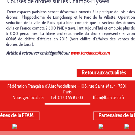
Courses de drones sur les Champs-Elysées
Deux espaces parisiens seront désormais ouverts à la pratique de loisir des
drones : l’hippodrome de Longchamp et le Parc de la Villette. Opération
séduction de la ville de Paris qui a bien compris que le secteur des drones
civils en France compte 2 600 PME y travaillant aujourd’hui et emploie plus de
5 000 personnes. La filière professionnelle du drone représente environ
60M€ de chiffre d'affaires en 2015 (hors chiffre d’affaires des ventes de
drones de loisir).
Article à retrouver en intégralité sur
www.tendancesit.com
Retour aux actualités
Fédération Française d’AéroModélisme – 108, rue Saint-Maur - 75011
Paris
Nous géolocaliser
Tél. 01 43 55 82 03
ffam@ffam.asso.fr
ènes de la FFAM
Partenaires de la