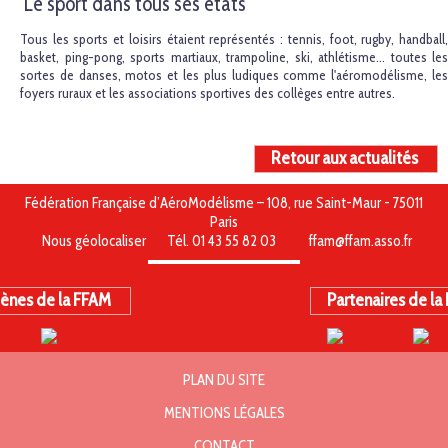
Le sport dans tous ses états
Tous les sports et loisirs étaient représentés : tennis, foot, rugby, handball,
basket, ping-pong, sports martiaux, trampoline, ski, athlétisme… toutes les
sortes de danses, motos et les plus ludiques comme l'aéromodélisme, les
foyers ruraux et les associations sportives des collèges entre autres.
Retour aux actualités
Fédération Française d’AéroModélisme – 108, rue Saint-Maur - 75011
Paris
Nous géolocaliser
Tél. 01 43 55 82 03
ffam@ffam.asso.fr
ènes de la FFAM
Partenaires de la
PLAN DU SITE
MENTIONS LÉGALES
CONTACT