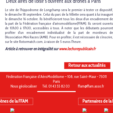
Deux aires de loisir s'ouvrent aux drones à Paris
Le site de l'hippodrome de Longchamp sera le premier à tester ce dispositif,
le dimanche 18 septembre. Celui du parc de la Villette sera quant à lui inauguré
le dimanche 16 octobre. Ils bénéficieront tous les deux d'un encadrement de
la part de la Fédération française d'aéromodélisme(FFAM). Ils seront ouverts
de 10h30 à 17h30, accessibles à tous. À noter que les débutants pourront
profiter d'un encadrement individualisé de la part de moniteurs de
l'Association Mini Racers (AMR). Pour en profiter, il est nécessaire de s'inscrire,
sur le site Rotormatch.com, à raison de 5 euros l'heure.
Article à retrouver en intégralité sur
www.lechorepublicain.fr
Retour aux actualités
Fédération Française d’AéroModélisme – 108, rue Saint-Maur - 75011
Paris
Nous géolocaliser
Tél. 01 43 55 82 03
ffam@ffam.asso.fr
ènes de la FFAM
Partenaires de la