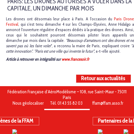
PARIS: LES DRONES AUTORISÉS À VOLER DANS LA
CAPITALE, UN DIMANCHE PAR MOIS
Les drones ont désormais leur place à Paris. A l'occasion du
Paris Dron
Festival
, qui s'est tenu dimanche 4 sur les Champs-Elysées, Anne Hidalgo a
annoncé l'ouverture régulière d'espaces dédiés à la pratique des drones. Ainsi,
ceux qui le souhaitent pourront désormais piloter leurs appareils un
dimanche par mois dans la capitale.
"Beaucoup d'amateurs ont des drones et ne
savent pas où les faire voler
", a reconnu la maire de Paris, expliquant croire
"
cette innovation". "Paris est une ville qui invente le futur",
a-t-elle ajouté.
Article à retrouver en intégralité sur
www.francesoir.fr
Retour aux actualités
Fédération Française d’AéroModélisme – 108, rue Saint-Maur - 75011
Paris
Nous géolocaliser
Tél. 01 43 55 82 03
ffam@ffam.asso.fr
ènes de la FFAM
Partenaires de la