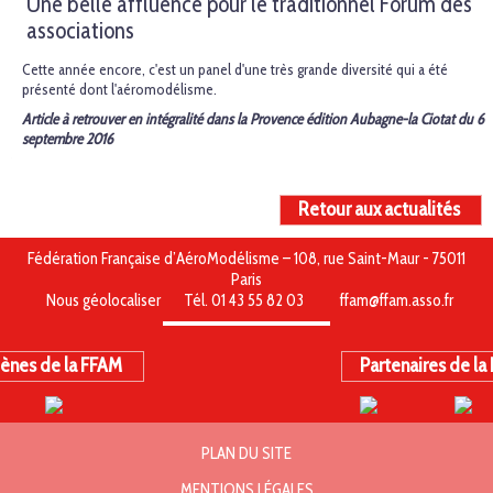
Une belle affluence pour le traditionnel Forum des
associations
Cette année encore, c'est un panel d'une très grande diversité qui a été
présenté dont l'aéromodélisme.
Article à retrouver en intégralité dans la Provence édition Aubagne-la Ciotat du 6
septembre 2016
Retour aux actualités
Fédération Française d’AéroModélisme – 108, rue Saint-Maur - 75011
Paris
Nous géolocaliser
Tél. 01 43 55 82 03
ffam@ffam.asso.fr
ènes de la FFAM
Partenaires de la
PLAN DU SITE
MENTIONS LÉGALES