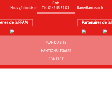
Paris
Nous géolocaliser
Tél. 01 43 55 82 03
ffam@ffam.asso.fr
ènes de la FFAM
Partenaires de la
PLAN DU SITE
MENTIONS LÉGALES
CONTACT