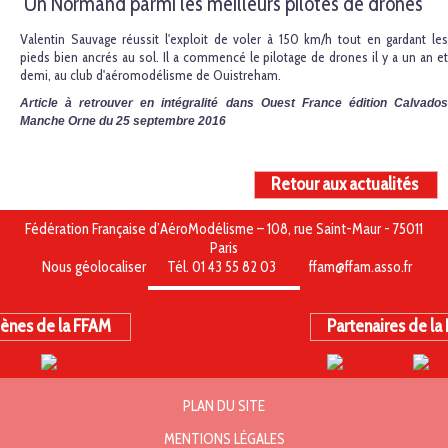
Un Normand parmi les meilleurs pilotes de drones
Valentin Sauvage réussit l'exploit de voler à 150 km/h tout en gardant les
pieds bien ancrés au sol. Il a commencé le pilotage de drones il y a un an et
demi, au club d'aéromodélisme de Ouistreham.
Article à retrouver en intégralité dans Ouest France édition Calvados
Manche Orne du 25 septembre 2016
Retour aux actualités
Fédération Française d’AéroModélisme – 108, rue Saint-Maur - 75011
Paris
Nous géolocaliser
Tél. 01 43 55 82 03
ffam@ffam.asso.fr
ènes de la FFAM
Partenaires de la
PLAN DU SITE
MENTIONS LÉGALES