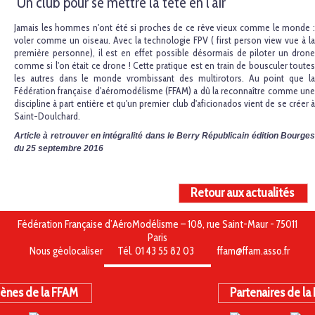
Un club pour se mettre la tête en l'air
Jamais les hommes n'ont été si proches de ce rêve vieux comme le monde :
voler comme un oiseau. Avec la technologie FPV ( first person view vue à la
première personne), il est en effet possible désormais de piloter un drone
comme si l'on était ce drone ! Cette pratique est en train de bousculer toutes
les autres dans le monde vrombissant des multirotors. Au point que la
Fédération française d'aéromodélisme (FFAM) a dû la reconnaître comme une
discipline à part entière et qu'un premier club d'aficionados vient de se créer à
Saint-Doulchard.
Article à retrouver en intégralité dans le Berry Républicain édition Bourges
du 25 septembre 2016
Retour aux actualités
Fédération Française d’AéroModélisme – 108, rue Saint-Maur - 75011
Paris
Nous géolocaliser
Tél. 01 43 55 82 03
ffam@ffam.asso.fr
ènes de la FFAM
Partenaires de la