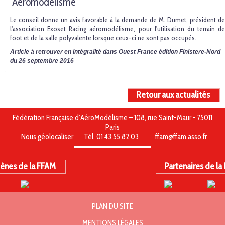
Aéromodélisme
Le conseil donne un avis favorable à la demande de M. Dumet, président de
l'association Exoset Racing aéromodélisme, pour l'utilisation du terrain de
foot et de la salle polyvalente lorsque ceux-ci ne sont pas occupés.
Article à retrouver en intégralité dans Ouest France édition Finistere-Nord
du 26 septembre 2016
Retour aux actualités
Fédération Française d’AéroModélisme – 108, rue Saint-Maur - 75011
Paris
Nous géolocaliser
Tél. 01 43 55 82 03
ffam@ffam.asso.fr
ènes de la FFAM
Partenaires de la
PLAN DU SITE
MENTIONS LÉGALES