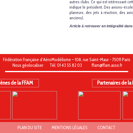
autres clubs. Ce qui est intéressant c
indique le président. Des avions-école
planeurs, des jets à réaction, des avi
anciens).
Article à retrouver en intégralité da
Fédération Française d’AéroModélisme – 108, rue Saint-Maur - 75011 Paris
Nous géolocaliser
Tél. 01 43 55 82 03
ffam@ffam.asso.fr
ènes de la FFAM
Partenaires de la
PLAN DU SITE
MENTIONS LÉGALES
CONTACT