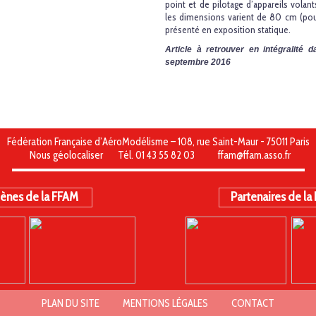
point et de pilotage d’appareils volan
les dimensions varient de 80 cm (pour 
présenté en exposition statique.
Article à retrouver en intégralité
septembre 2016
Fédération Française d’AéroModélisme – 108, rue Saint-Maur - 75011 Paris
Nous géolocaliser
Tél. 01 43 55 82 03
ffam@ffam.asso.fr
ènes de la FFAM
Partenaires de la
PLAN DU SITE
MENTIONS LÉGALES
CONTACT