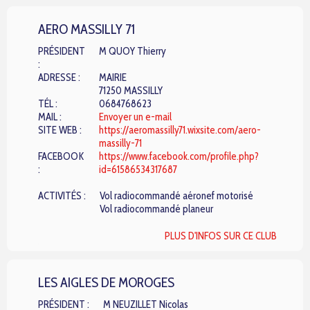
AERO MASSILLY 71
PRÉSIDENT
M QUOY Thierry
:
ADRESSE :
MAIRIE
71250 MASSILLY
TÉL :
0684768623
MAIL :
Envoyer un e-mail
SITE WEB :
https://aeromassilly71.wixsite.com/aero-
massilly-71
FACEBOOK
https://www.facebook.com/profile.php?
:
id=61586534317687
ACTIVITÉS :
Vol radiocommandé aéronef motorisé
Vol radiocommandé planeur
PLUS D'INFOS SUR CE CLUB
LES AIGLES DE MOROGES
PRÉSIDENT :
M NEUZILLET Nicolas