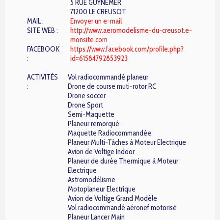
5 RUE GUYNEMER
71200 LE CREUSOT
MAIL :
Envoyer un e-mail
SITE WEB :
http://www.aeromodelisme-du-creusot.e-
monsite.com
FACEBOOK
https://www.facebook.com/profile.php?
:
id=61584792853923
ACTIVITÉS
Vol radiocommandé planeur
:
Drone de course muti-rotor RC
Drone soccer
Drone Sport
Semi-Maquette
Planeur remorqué
Maquette Radiocommandée
Planeur Multi-Tâches à Moteur Electrique
Avion de Voltige Indoor
Planeur de durée Thermique à Moteur
Electrique
Astromodélisme
Motoplaneur Electrique
Avion de Voltige Grand Modèle
Vol radiocommandé aéronef motorisé
Planeur Lancer Main