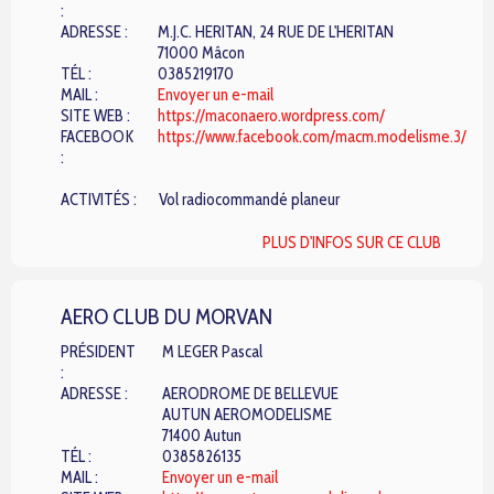
:
ADRESSE :
M.J.C. HERITAN, 24 RUE DE L'HERITAN
71000 Mâcon
TÉL :
0385219170
MAIL :
Envoyer un e-mail
SITE WEB :
https://maconaero.wordpress.com/
FACEBOOK
https://www.facebook.com/macm.modelisme.3/
:
ACTIVITÉS :
Vol radiocommandé planeur
PLUS D'INFOS SUR CE CLUB
AERO CLUB DU MORVAN
PRÉSIDENT
M LEGER Pascal
:
ADRESSE :
AERODROME DE BELLEVUE
AUTUN AEROMODELISME
71400 Autun
TÉL :
0385826135
MAIL :
Envoyer un e-mail