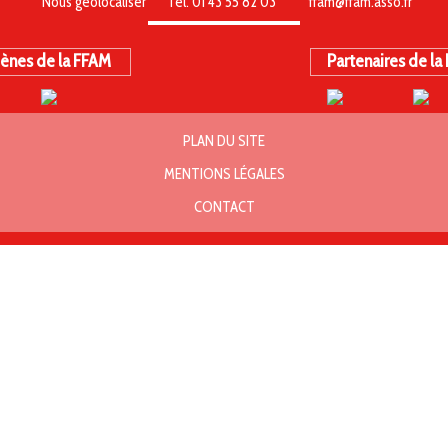
Nous géolocaliser
Tél. 01 43 55 82 03
ffam@ffam.asso.fr
ènes de la FFAM
Partenaires de la
PLAN DU SITE
MENTIONS LÉGALES
CONTACT